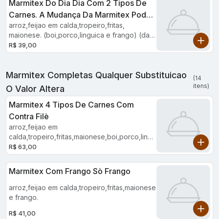
Marmitex Do Dia Dia Com 2 Tipos De
Carnes. A Mudança Da Marmitex Pode
arroz,feijao em calda,tropeiro,fritas,
Altera O Valor
maionese. (boi,porco,linguica e frango) (das
4 tipos de carnes escolher duas)
R$ 39,00
observaçâo>>> (a carne è a que estiver
disponivel jà assada) nao tem a possibilidade
Marmitex Completas Qualquer Substituicao
de estar mal passadas
(14
itens)
O Valor Altera
Marmitex 4 Tipos De Carnes Com
Contra Filè
arroz,feijao em
calda,tropeiro,fritas,maionese,boi,porco,lingu
ica e frango.
R$ 63,00
Marmitex Com Frango Sò Frango
arroz,feijao em calda,tropeiro,fritas,maionese
e frango.
R$ 41,00