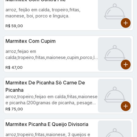
arroz, feijão em calda, tropeiro,fritas,
maonese, boi, porco e linguiça.
R$ 59,00
Marmitex Com Cupim
arroz,feijao em
calda,tropeiro,fritas,maionese,cupim,porco,lin
guiça.
R$ 47,00
Marmitex De Picanha Sò Carne De
Picanha
arroz,tropeiro,feijao em calda,fritas,maionese
e picanha.(200gramas de picanha, pesagem
da carne è crua)
R$ 75,00
Marmitex Picanha E Queijo Divisoria
arroz,tropeiro,fritas,maionese, 3 queijos e